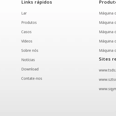
Links rápidos
Produt
Lar
Máquina de
Produtos
Máquina d
Casos
Máquina d
Vídeos
Máquina d
Sobre nós
Máquina d
Sites r
Notícias
Download
www.tsdsz
Contate-nos
www.szts
www.sqym