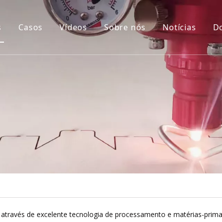
s
Casos
Vídeos
Sobre nós
Notícias
D
na de corte digital
na dobradeira de lâmina automática
na de corte e vinco automático
na de corte rotativa CNC
na de corte a laser para placas
através de excelente tecnologia de processamento e matérias-prima