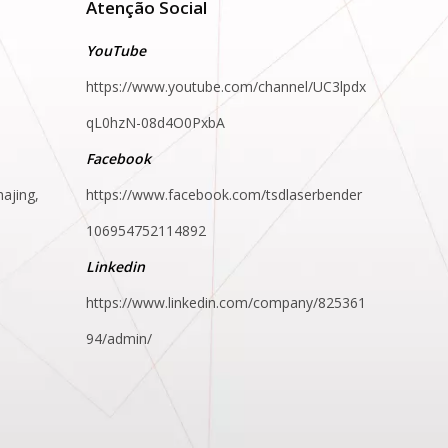
Atenção Social
YouTube
https://www.youtube.com/channel/UC3lpdx
qL0hzN-08d4O0PxbA
Facebook
hajing,
https://www.facebook.com/tsdlaserbender
106954752114892
Linkedin
https://www.linkedin.com/company/825361
94/admin/