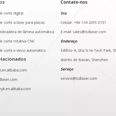
os
Contate-nos
 corte digital
Sra.
e corte a laser para placas
Celular: +86 134 2095 0731
obradeira de lâmina automática
E-mail:
sales@tsdlaser.com
e corte rotativa CNC
Endereço
e corte e vinco automático
Edifício H, Sha Si Hi-Tech Park, S
elacionados
distrito de Baoan, Shenzhen
Serviço
.en.alibaba.com
service@tsdlaser.com
dlaser.com
yk.en.alibaba.com