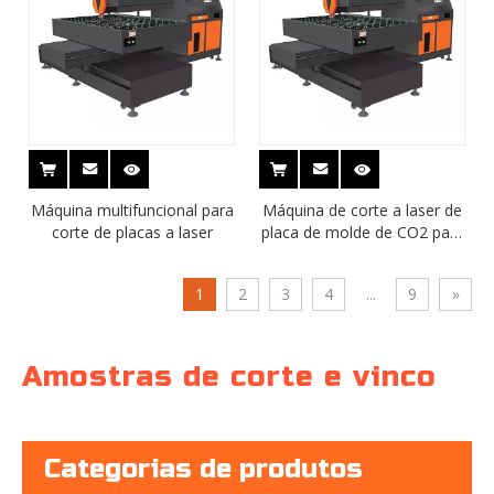
Máquina multifuncional para
Máquina de corte a laser de
corte de placas a laser
placa de molde de CO2 para
corte de materiais não
metálicos
1
2
3
4
...
9
»
Amostras de corte e vinco
Categorias de produtos