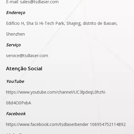
E-mail:
sales@tsdlaser.com
Endereço
Edifício H, Sha Si Hi-Tech Park, Shajing, distrito de Baoan,
Shenzhen
Serviço
service@tsdlaser.com
Atenção Social
YouTube
https://www.youtube.com/channel/UC3lpdxqL0hzN-
08d4O0PxbA
Facebook
https://www.facebook.com/tsdlaserbender
106954752114892