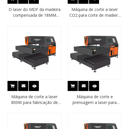
O laser do MDF da madeira
Máquina de corte a laser
compensada de 18MM
CO2 para corte de madeira
morre corte da placa que
compensada com
faz a máquina
revestimento UV para
fabricação de moldes
Máquina de corte a laser
Máquina de corte e
800W para fabricação de
prensagem a laser para
moldes de corte e vinco
caixa de papelão